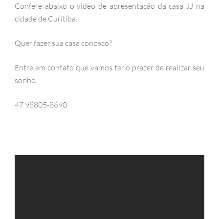
Confere abaixo o video de apresentação da casa JJ na
cidade de Curitiba.
Quer fazer sua casa conosco?
Entre em contato que vamos ter o prazer de realizar seu
sonho.
47 98805-8690