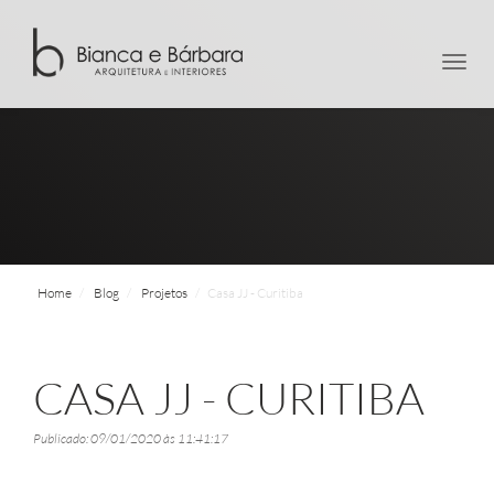
men
Home
Blog
Projetos
Casa JJ - Curitiba
CASA JJ - CURITIBA
Publicado: 09/01/2020 às 11:41:17