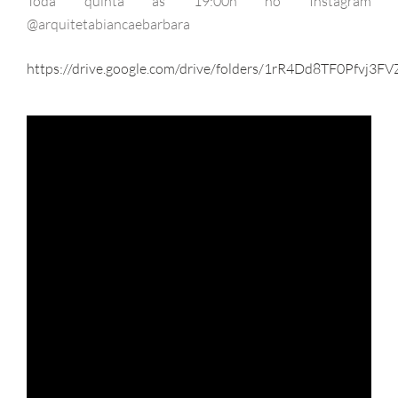
Toda quinta as 19:00h no Instagram
@arquitetabiancaebarbara
https://drive.google.com/drive/folders/1rR4Dd8TF0Pfvj