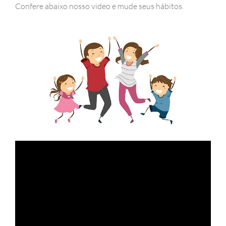
Confere abaixo nosso video e mude seus hábitos.